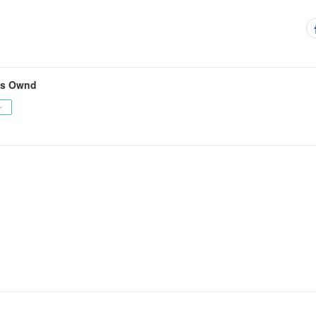
's Ownd
ー