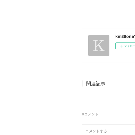
km88one
フォロ
関連記事
0
コメント